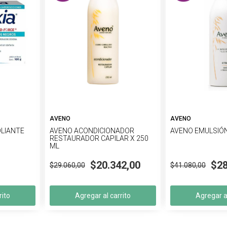
AVENO
AVENO
OLIANTE
AVENO ACONDICIONADOR
AVENO EMULSIÓN
RESTAURADOR CAPILAR X 250
ML
$20.342,00
$28
$29.060,00
$41.080,00
rito
Agregar al carrito
Agregar al