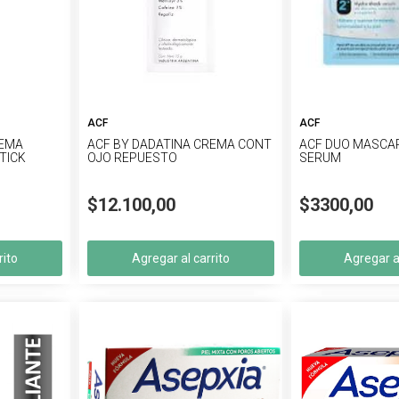
ACF
ACF
REMA
ACF BY DADATINA CREMA CONT
ACF DUO MASCAR
TICK
OJO REPUESTO
SERUM
$12.100,00
$3300,00
rito
Agregar al carrito
Agregar al