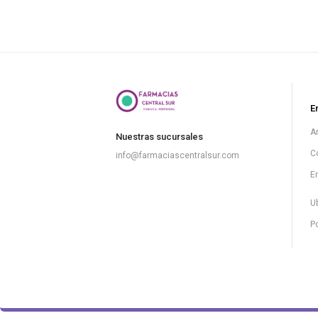
E
A
Nuestras sucursales
C
info@farmaciascentralsur.com
E
U
Po