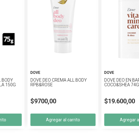
DOVE
DOVE
L BODY
DOVE DEO CREMA ALL BODY
DOVE DEO EN BA
LA 150G
RPB&ROSE
COCO&SHEA 74
$9700,00
$19.600,00
rito
Agregar al carrito
Agregar al