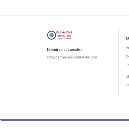
E
A
Nuestras sucursales
C
info@farmaciascentralsur.com
E
U
Po