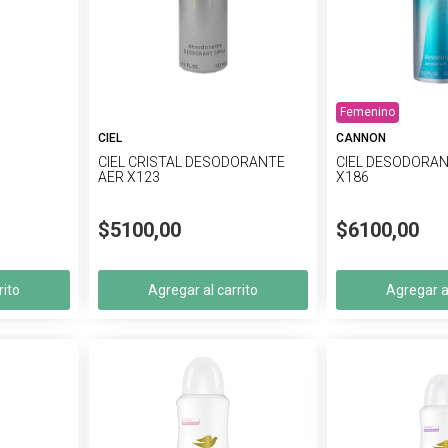
Femenino
CIEL
CANNON
CIEL CRISTAL DESODORANTE
CIEL DESODORA
AER X123
X186
$5100,00
$6100,00
rito
Agregar al carrito
Agregar al