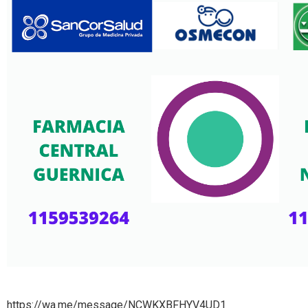
https://wa.me/message/NCWKXBFHYV4UD1