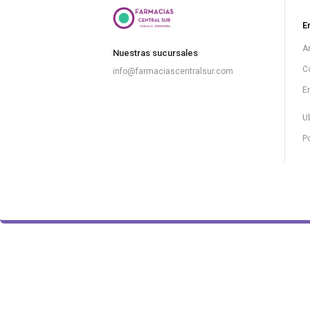
E
A
Nuestras sucursales
C
info@farmaciascentralsur.com
E
U
Po